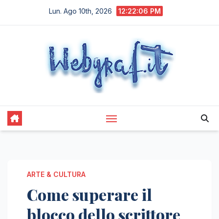
Salta
Lun. Ago 10th, 2026
12:22:07 PM
al
contenuto
ARTE & CULTURA
Come superare il
blocco dello scrittore