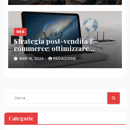
resistono)
WEB
Strategia post-vendita E-
commerce: ottimizzare
Customer Experience
MAR 16, 2024
REDAZIONE
Categorie