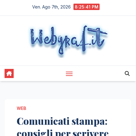
Salta
Ven. Ago 7th, 2026
8:25:42 PM
al
contenuto
WEB
Comunicati stampa:
consigli per scrivere