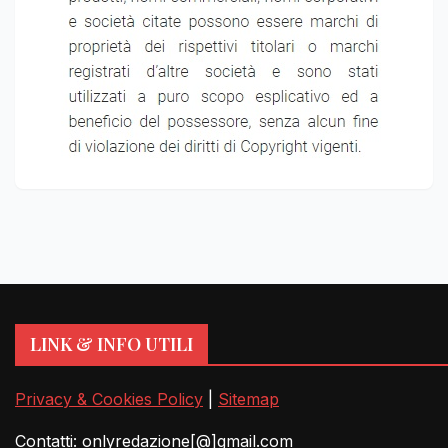
LINK & INFO UTILI
Privacy & Cookies Policy
|
Sitemap
Contatti: onlyredazione[@]gmail.com