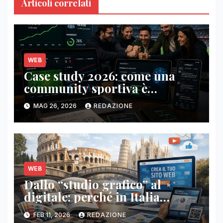
Articoli correlati
WEB
Case study 2026: come una
community sportiva è
triplicata in 6 mesi (playbook
MAG 26, 2026
REDAZIONE
incluso)
WEB
Dallo “studio grafico” al
digitale: perché in Italia
esplodono siti web e
FEB 11, 2026
REDAZIONE
presentazioni (ma i cataloghi