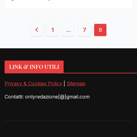
Paginazione
1
…
7
8
degli
articoli
LINK & INFO UTILI
Privacy & Cookies Policy
|
Sitemap
Contatti: onlyredazione[@]gmail.com