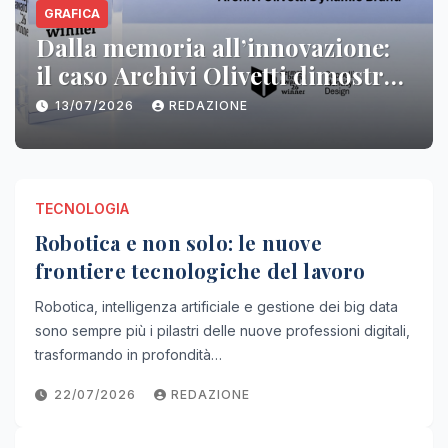
TRAVEL
ll’innovazione:
Itinerario in Sicilia
livetti dimostra
tappe imperdibili t
possono parlare
città d’arte
ONE
04/07/2026
REDAZIONE
TECNOLOGIA
Robotica e non solo: le nuove
frontiere tecnologiche del lavoro
Robotica, intelligenza artificiale e gestione dei big data
sono sempre più i pilastri delle nuove professioni digitali,
trasformando in profondità…
22/07/2026
REDAZIONE