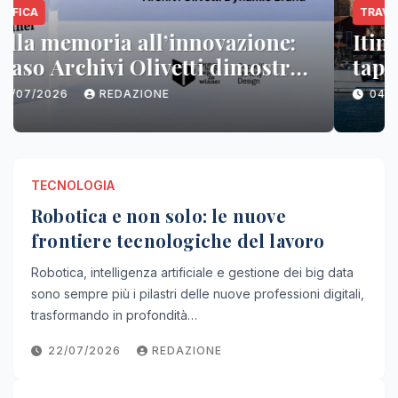
TRAVEL
Itinerario in Sicilia orientale:
tappe imperdibili tra natura e
città d’arte
04/07/2026
REDAZIONE
TECNOLOGIA
Robotica e non solo: le nuove
frontiere tecnologiche del lavoro
Robotica, intelligenza artificiale e gestione dei big data
sono sempre più i pilastri delle nuove professioni digitali,
trasformando in profondità…
22/07/2026
REDAZIONE