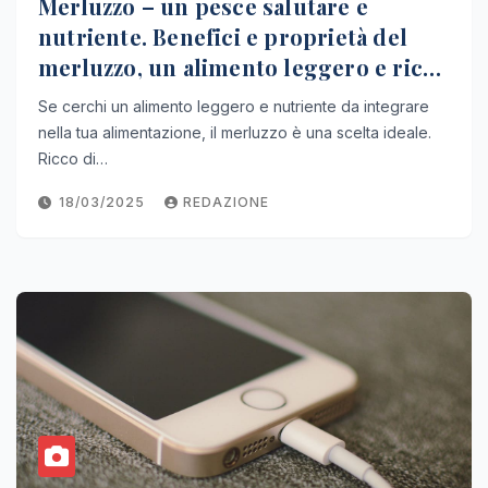
Merluzzo – un pesce salutare e
nutriente. Benefici e proprietà del
merluzzo, un alimento leggero e ricco
di proteine, perfetto per una dieta
Se cerchi un alimento leggero e nutriente da integrare
equilibrata
nella tua alimentazione, il merluzzo è una scelta ideale.
Ricco di…
18/03/2025
REDAZIONE