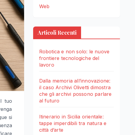
Web
Articoli Recenti
Robotica e non solo: le nuove
frontiere tecnologiche del
lavoro
Dalla memoria all’innovazione:
il caso Archivi Olivetti dimostra
che gli archivi possono parlare
al futuro
l tuo
nvenga
Itinerario in Sicilia orientale:
ue si
tappe imperdibili tra natura e
luenza
città d’arte
icare