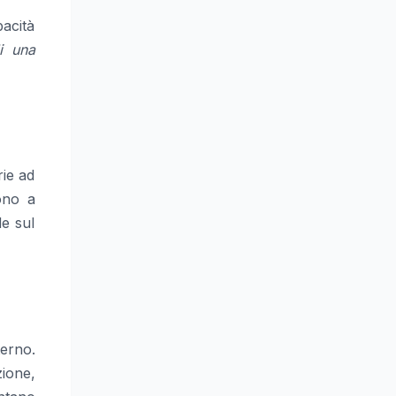
acità
i una
rie ad
dono a
de sul
erno.
zione,