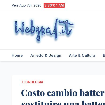
Salta
Ven. Ago 7th, 2026
3:30:06 AM
al
contenuto
Home
Arredo & Design
Arte & Cultura
B
TECNOLOGIA
Costo cambio batteri
sostituire una batte