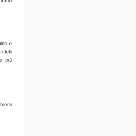
ntano
lità e
odelli
e più
oblemi