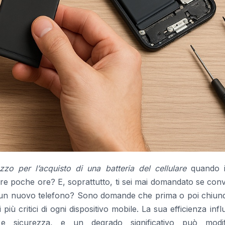
zzo per l’acquisto di una batteria del cellulare
quando i
are poche ore? E, soprattutto, ti sei mai domandato se co
te un nuovo telefono? Sono domande che prima o poi chiunq
iù critici di ogni dispositivo mobile. La sua efficienza inf
na e sicurezza, e un degrado significativo può modif