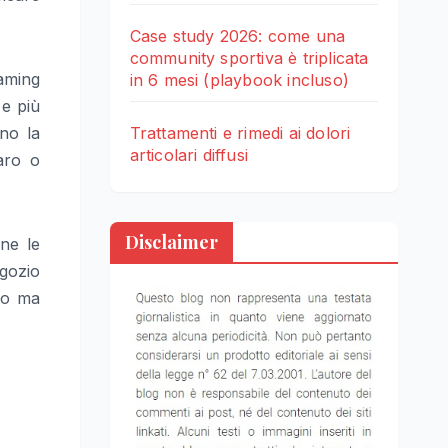
Case study 2026: come una
community sportiva è triplicata
eaming
in 6 mesi (playbook incluso)
 e più
Trattamenti e rimedi ai dolori
ano la
articolari diffusi
naro o
Disclaimer
ne le
egozio
rto ma