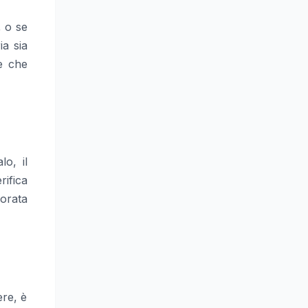
, o se
a sia
e che
o, il
ifica
iorata
ere, è