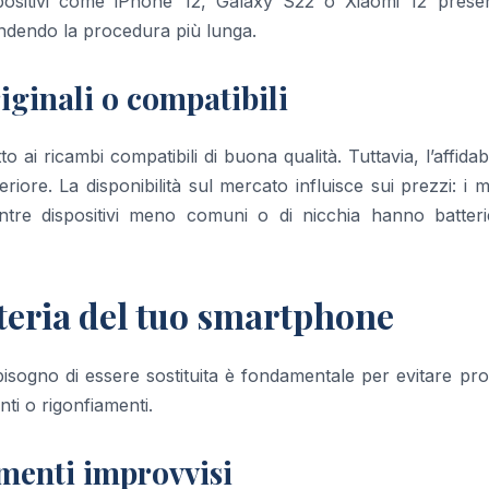
spositivi come iPhone 12, Galaxy S22 o Xiaomi 12 prese
ndendo la procedura più lunga.
iginali o compatibili
to ai ricambi compatibili di buona qualità. Tuttavia, l’affidabi
riore. La disponibilità sul mercato influisce sui prezzi: i m
ntre dispositivi meno comuni o di nicchia hanno batteri
tteria del tuo smartphone
 bisogno di essere sostituita è fondamentale per evitare pr
ti o rigonfiamenti.
menti improvvisi