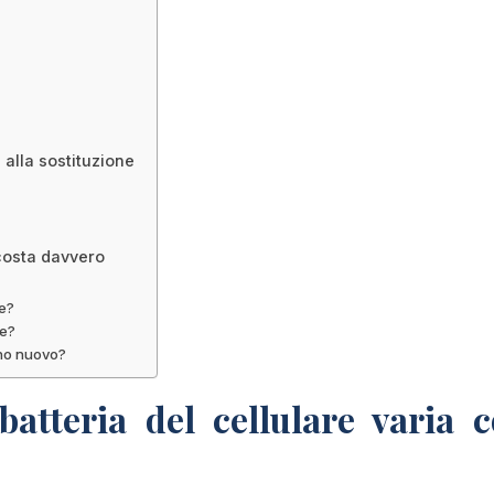
 alla sostituzione
 costa davvero
e?
re?
ono nuovo?
batteria del cellulare varia c