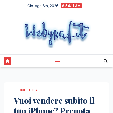
Salta
Gio. Ago 6th, 2026
6:54:12 AM
al
contenuto
TECNOLOGIA
Vuoi vendere subito il
tuo iPhone? Prenota