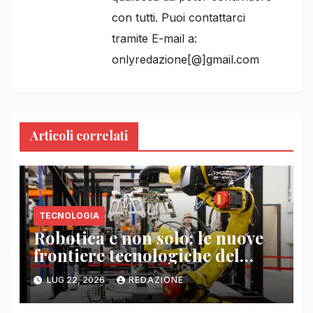
con tutti. Puoi contattarci
tramite E-mail a:
onlyredazione[@]gmail.com
Articoli correlati
TECNOLOGIA
Robotica e non solo: le nuove
frontiere tecnologiche del
lavoro
LUG 22, 2026
REDAZIONE