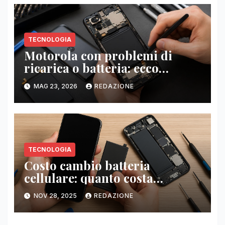
TECNOLOGIA
Motorola con problemi di
ricarica o batteria: ecco
quanto costa la riparazione del
MAG 23, 2026
REDAZIONE
tuo cellulare Motorola
TECNOLOGIA
Costo cambio batteria
cellulare: quanto costa
sostituire una batteria
NOV 28, 2025
REDAZIONE
originale?